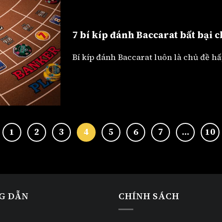
7 bí kíp đánh Baccarat bất bại 
Bí kíp đánh Baccarat luôn là chủ đề hấp
1
2
3
4
5
6
7
…
10
G DẪN
CHÍNH SÁCH