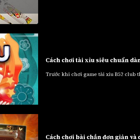
Cách chơi tài xỉu siêu chuẩn dà
Trước khi chơi game tài xỉu B52 club th
Cách chơi bài chắn đơn giản và 