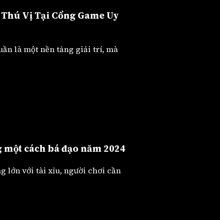
 Thú Vị Tại Cổng Game Uy
n là một nền tảng giải trí, mà
ng một cách bá đạo năm 2024
 lớn với tài xỉu, người chơi cần