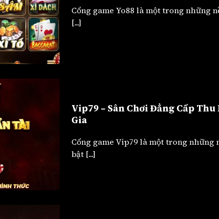
Cổng game Yo88 là một trong những nền 
[...]
Vip79 – Sân Chơi Đẳng Cấp Th
Gia
Cổng game Vip79 là một trong những nề
bật [...]