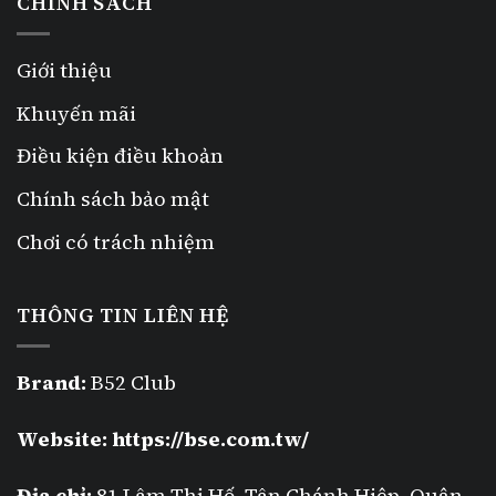
CHÍNH SÁCH
Giới thiệu
Khuyến mãi
Điều kiện điều khoản
Chính sách bảo mật
Chơi có trách nhiệm
THÔNG TIN LIÊN HỆ
Brand:
B52 Club
Website:
https://bse.com.tw/
Địa chỉ:
81 Lâm Thị Hố, Tân Chánh Hiệp, Quận