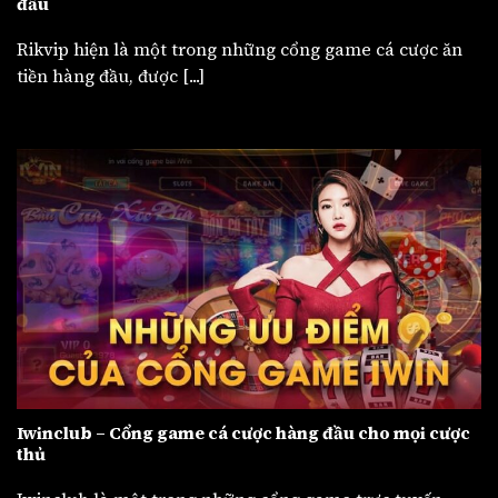
đầu
Rikvip hiện là một trong những cổng game cá cược ăn
tiền hàng đầu, được [...]
Iwinclub – Cổng game cá cược hàng đầu cho mọi cược
thủ