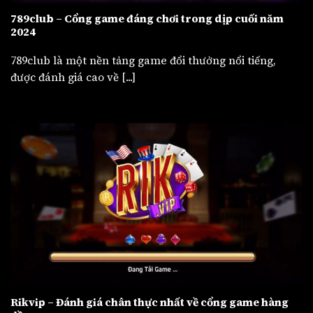
789club – Cổng game đáng chơi trong dịp cuối năm
2024
789club là một nền tảng game đổi thưởng nổi tiếng,
được đánh giá cao về [...]
Rikvip – Đánh giá chân thực nhất về cổng game hàng