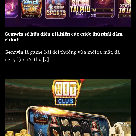
Gemwin sở hữu điều gì khiến các cược thủ phải đắm
chìm?
Gemwin là game bài đổi thưởng vừa mới ra mắt, đã
ngay lập tức thu [...]