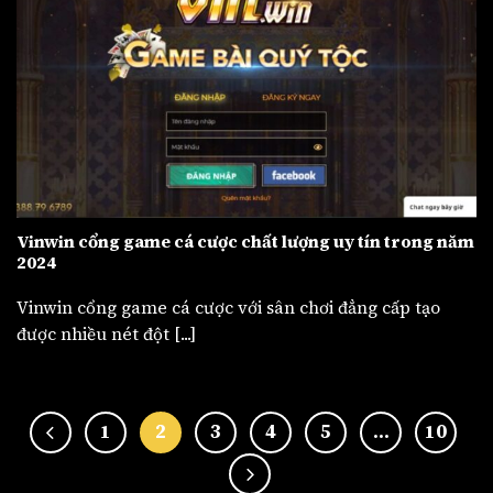
Vinwin cổng game cá cược chất lượng uy tín trong năm
2024
Vinwin cổng game cá cược với sân chơi đẳng cấp tạo
được nhiều nét đột [...]
1
2
3
4
5
…
10